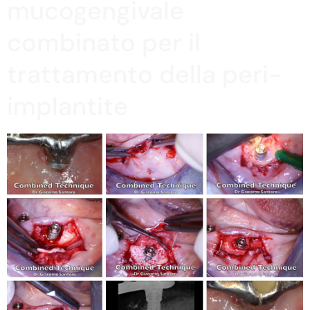
mucogengivale
combinato per il
trattamento della peri-
implantite