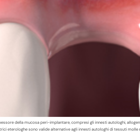
sore della mucosa peri-implantare, compresi gli innesti autologhi, allogenici
atrici eterologhe sono valide alternative agli innesti autologhi di tessuti moll