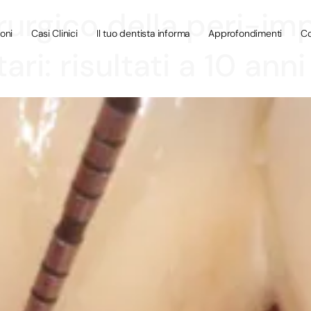
urgico della peri-imp
ioni
Casi Clinici
Il tuo dentista informa
Approfondimenti
Co
ri: risultati a 10 anni