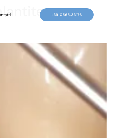
lantite e
ntatti
+39 0565.33176