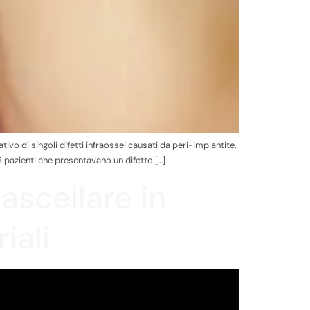
ivo di singoli difetti infraossei causati da peri-implantite,
pazienti che presentavano un difetto […]
ascellare in
iali