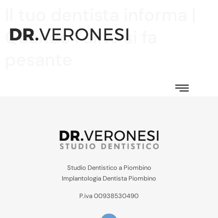
Il tuo dentista informa |
Quando l’alito si fa
pesante
Studio Dentistico a Piombino
Implantologia Dentista Piombino
P.iva 00938530490