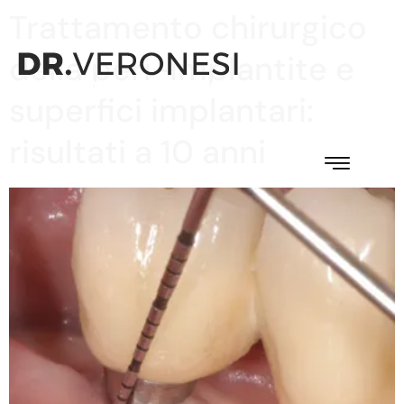
Trattamento chirurgico
della peri-implantite e
superfici implantari:
risultati a 10 anni