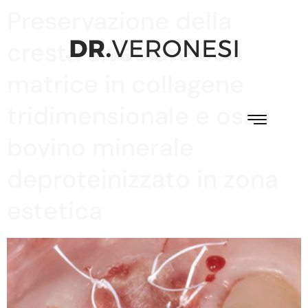
Preservazione della
cresta alveolare con
matrice in collagene
tridimensionale e osso
bovino minerale
deproteinizzato in zona
estetica